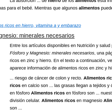
La absorción ... de
hierro
de los
alimentos
está in
inas para el bebé. Mientras que algunos
alimentos
puede
s ricos en hierro, vitamina a y embarazo
gnesio: minerales necesarios
Entre los artículos disponibles en Nutrición y salu
Fósforo y Magnesio: minerales necesarios
, una pá
ricos en zinc y hierro. En el texto a continuación, v
aparece información de alimentos ricos en zinc y hi
... riesgo de cáncer de colon y recto.
Alimentos ri
ricos
en calcio son ... las grasas llegan a tejidos 
en fósforo
Alimentos ricos
en fósforo son ... nues
división celular.
Alimentos ricos
en magnesio
Ali
son ...