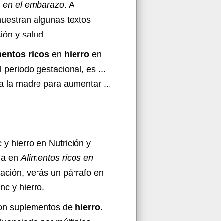
o en el embarazo
. A
muestran algunas textos
ción y salud.
mentos ricos
en
hierro
en
l periodo gestacional, es ...
a la madre para aumentar ...
 y hierro en Nutrición y
ema en
Alimentos ricos en
uación, verás un párrafo en
nc y hierro.
con suplementos de
hierro.