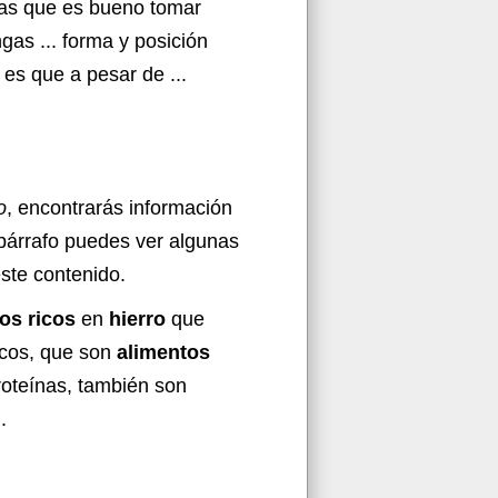
epas que es bueno tomar
gas ... forma y posición
a es que a pesar de ...
o
, encontrarás información
e párrafo puedes ver algunas
este contenido.
os ricos
en
hierro
que
secos, que son
alimentos
proteínas, también son
.