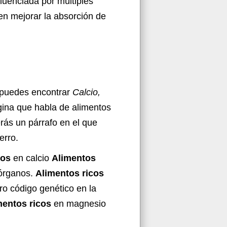
fluenciada por múltiples
n mejorar la absorción de
d puedes encontrar
Calcio,
gina que habla de alimentos
erás un párrafo en el que
erro.
cos
en calcio
Alimentos
y órganos.
Alimentos ricos
tro código genético en la
mentos ricos
en magnesio