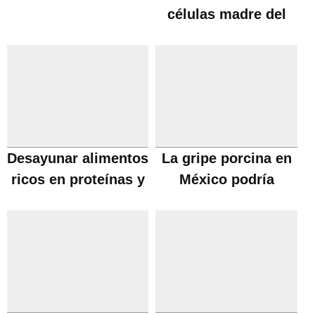
células madre del
cordón umbilical
Desayunar alimentos
La gripe porcina en
ricos en proteínas y
México podría
perder peso
extenderse a España