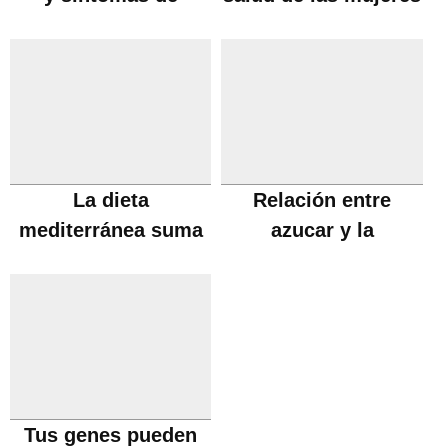
menopausia
La dieta
Relación entre
mediterránea suma
azucar y la
años a la vida
enfermedad de
Alzheimer
Tus genes pueden