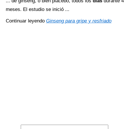
... de ginseng, o bien placebo, todos los
días
durante 4
meses. El estudio se inició ...
Continuar leyendo
Ginseng para gripe y resfriado