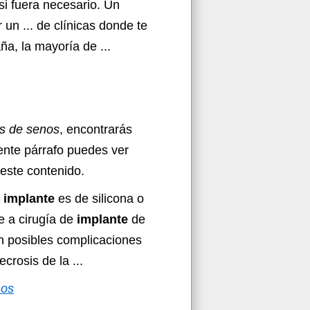
si fuera necesario. Un
 un ... de clínicas donde te
a, la mayoría de ...
es de senos
, encontrarás
iente párrafo puedes ver
este contenido.
l
implante
es de silicona o
e a cirugía de
implante
de
on posibles complicaciones
rosis de la ...
nos