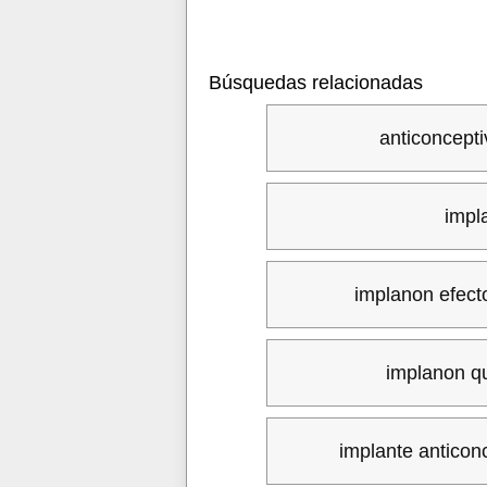
Búsquedas relacionadas
anticoncept
impl
implanon efect
implanon q
implante anticon